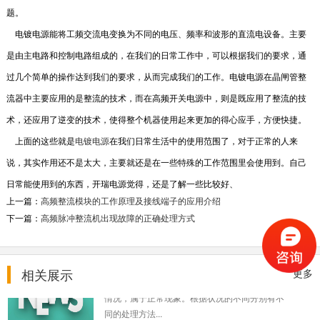
么如何来区...
题。
2018-09-20
电镀电源
能将工频交流电变换为不同的电压、频率和波形的直流电设备。主要
是由主电路和控制电路组成的，在我们的日常工作中，可以根据我们的要求，通
高频电镀电源如何安装使用？正确...
过几个简单的操作达到我们的要求，从而完成我们的工作。电镀电源在晶闸管整
问：请问高频电镀电源如何安装使用？ 答：您可
以根据以下五点方法和相关步骤来正确的安装使
流器中主要应用的是整流的技术，而在高频开关电源中，则是既应用了整流的技
用高频...
术，还应用了逆变的技术，使得整个机器使用起来更加的得心应手，方便快捷。
2018-08-12
上面的这些就是
电镀电源
在我们日常生活中的使用范围了，对于正常的人来
高频开关电源工作原理
说，其实作用还不是太大，主要就还是在一些特殊的工作范围里会使用到。自己
交流输入电压(AC)经EMI滤波电路滤波一些电网
日常能使用到的东西，开瑞电源觉得，还是了解一些比较好、
来的干扰与噪声后，直接予以整流与滤波得到高
上一篇：
高频整流模块的工作原理及接线端子的应用介绍
压直流(DC)。再...
下一篇：
高频脉冲整流机出现故障的正确处理方式
2018-08-08
高频开关电源维修各异常状况
相关展示
更多
高频开关电源 在长期的运行中会出现各类异常的
情况，属于正常现象。根据状况的不同分别有不
同的处理方法...