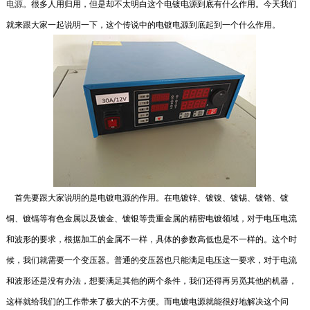
电源
。很多人用归用，但是却不太明白这个电镀电源到底有什么作用。今天我们
我们经常说的整流机，其实就是指一种整流装置
就来跟大家一起说明一下，这个传说中的电镀电源到底起到一个什么作用。
或元件，它的作用是的将交流电(AC)转化为直流
电(DC)。这...
2018-07-19
电镀电源整流机故障与解决方案
普通的来说我们经过对机子的自身的一些情况就
可以大致的辨别出一些根本的机器...
2018-07-27
高频电镀整流器电流调不上去
一般情况下电流显示负数可能是数字显示表受
首先要跟大家说明的是
电镀电源
的作用。在电镀锌、镀镍、镀锡、镀铬、镀
潮。电压可以调上去,电流很小,0575-88625121
铜、镀镉等有色金属以及镀金、镀银等贵重金属的精密电镀领域，对于电压电流
真不会 是,P...
和波形的要求，根据加工的金属不一样，具体的参数高低也是不一样的。这个时
2020-06-17
候，我们就需要一个变压器。普通的变压器也只能满足电压这一要求，对于电流
开瑞电镀整流器厂家:怎样区分电...
和波形还是没有办法，想要满足其他的两个条件，我们还得再另觅其他的机器，
当您需要高频电镀直流电源，去厂家选购时，您
这样就给我们的工作带来了极大的不方便。而电镀电源就能很好地解决这个问
就会发现高频电镀直流电源的种类真的很多。那