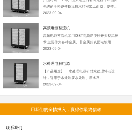
高频电镀整流器电流调不上去
先进的全桥逆变换流技术精密加工而成，使整...
2023-09-04
一般情况下电流显示负数可能是数字显示表受
潮。电压可以调上去,电流很小,0575-88625121
真不会 是,P...
高频电镀整流机
2020-06-17
高频电镀整流机采用IGBT高频逆变软开关整流技
术,主要作为各种金属、非金属的表面电镀用...
开瑞电镀整流器厂家:怎样区分电...
2023-09-04
当您需要高频电镀直流电源，去厂家选购时，您
就会发现高频电镀直流电源的种类真的很多。那
水处理电解电源
么如何来区...
【产品用途】： 水处理电源针对水处理特点设
2018-09-20
计，适用于水处理废水处理、废水及...
2023-09-04
高频电镀电源如何安装使用？正确...
问：请问高频电镀电源如何安装使用？ 答：您可
远控直流电源
以根据以下五点方法和相关步骤来正确的安装使
功能应用 性能特点： 1.规格：宽范围输出 输出
用高频...
用我们的全情投入，贏得你最終信赖
电压0-600V，电流0-3000A内任选； 2.采...
2018-08-12
2023-09-04
联系我们
高频开关电源工作原理