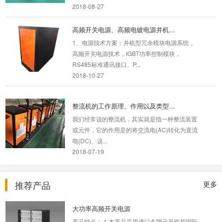
2018-08-27
高频开关电源、高频电镀电源并机...
1、电源技术方案：并机型冗余模块电源系统，
高频开关电源技术，IGBT功率控制模块，
RS485标准通讯接口、P...
2018-10-27
整流机的工作原理、作用以及类型...
我们经常说的整流机，其实就是指一种整流装置
或元件，它的作用是的将交流电(AC)转化为直流
电(DC)。这...
2018-07-19
电镀电源整流机故障与解决方案
推荐产品
更多
普通的来说我们经过对机子的自身的一些情况就
可以大致的辨别出一些根本的机器...
2018-07-27
大功率高频开关电源
产品特点： 1 本产品采用进口名牌元器件和国际