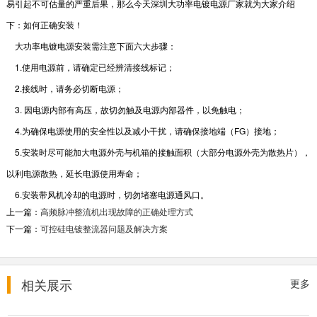
2018-07-17
易引起不可估量的严重后果，那么今天
深圳大功率电镀电源厂家
就为大家介绍
下：如何正确安装！
电镀整流器的冷却方式
大功率电镀电源
安装需注意下面六大步骤：
随着电镀工艺的高要求、高标准，电镀整流器进
1.使用电源前，请确定已经辨清接线标记；
入了高频开关电源时代，有直流电镀工艺延伸
到...
2.接线时，请务必切断电源；
2018-08-03
3. 因电源内部有高压，故切勿触及电源内部器件，以免触电；
4.为确保电源使用的安全性以及减小干扰，请确保接地端（FG）接地；
脉冲电镀电源的基本工作原理
5.安装时尽可能加大电源外壳与机箱的接触面积（大部分电源外壳为散热片），
脉冲电镀是通过槽外控制方法改善镀层质量的一
种强有力的手段，相比于普通的直流电镀镀层，
以利电源散热，延长电源使用寿命；
其具有更优...
6.安装带风机冷却的电源时，切勿堵塞电源通风口。
2022-01-18
上一篇：
高频脉冲整流机出现故障的正确处理方式
下一篇：
可控硅电镀整流器问题及解决方案
谈谈高频直流电源的质量指标检测...
实际上高频直流电源一直存在现实生活中，为能
保证该直流稳压设备使用品质，任何设备使用者
相关展示
都要进行仔细...
更多
2018-07-09