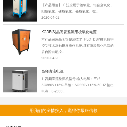
电镀电源的作用
【产品用途】 广泛应用于铝氧化、铝合金氧化、
大家在日常进行有色金属的电镀工作的时候，经
阳极氧化、硬质氧化、瓷质氧化、微...
常会使用到的一个工具就是电镀电源。很多人用
2020-04-02
归用，但...
2018-09-07
KGDF(S)晶闸管整流阳极氧化电源
本产品采用晶闸管整流技术+PLC+DSP微机数字
电镀用高频整流器使用中的常见故...
控制技术及触摸屏操作系统,具有阳极氧化电流的
一般来说我们通过对机子的本身的一些一样状况
多台阶自动控...
就可以大致的判断出一些基本的机器故障，比如
2020-04-20
通过听机器...
2018-07-17
高频直流电源
1. 高频直流整流机型号 输入电压：三相
电镀整流器的冷却方式
AC380V±15% 单相：AC220V±15% 50HZ 输出
随着电镀工艺的高要求、高标准，电镀整流器进
电流：0-2000...
入了高频开关电源时代，有直流电镀工艺延伸
2023-09-04
到...
2018-08-03
用我们的全情投入，贏得你最終信赖
高频脉冲整流机
产品概述与用途 本产品采用IGBT开关整流、
脉冲电镀电源的基本工作原理
PWM斩波技术+DSP微机数字控制技术及触摸屏
脉冲电镀是通过槽外控制方法改善镀层质量的一