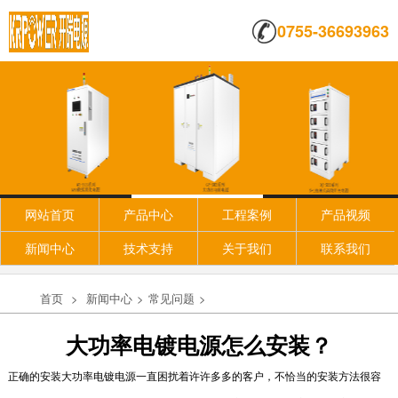
0755-36693963
高频开关电源标准化和非标准化的...
高频开关电源产品分为标准化产品和非标准化产
品，一般来说，标准化产品订单批量较大，毛利
较低，竞争...
2018-08-10
电镀电源的作用
网站首页
产品中心
工程案例
产品视频
大家在日常进行有色金属的电镀工作的时候，经
常会使用到的一个工具就是电镀电源。很多人用
新闻中心
技术支持
关于我们
联系我们
归用，但...
2018-09-07
首页
>
新闻中心
>
常见问题
>
电镀用高频整流器使用中的常见故...
大功率电镀电源怎么安装？
一般来说我们通过对机子的本身的一些一样状况
就可以大致的判断出一些基本的机器故障，比如
正确的安装
大功率电镀电源
一直困扰着许许多多的客户，不恰当的安装方法很容
通过听机器...