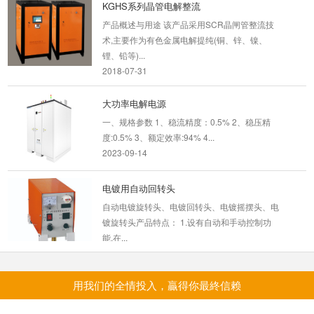
KGHS系列晶管电解整流
2023-04-26
产品概述与用途 该产品采用SCR晶闸管整流技
术,主要作为有色金属电解提纯(铜、锌、镍、
深圳开瑞讲解直流电源的结构组成...
锂、铅等)...
直流电源是维持电路中形成恒稳电压电流的装
2018-07-31
置，与传统的电源相比较，直流电源具有体积
小、重量轻、效...
大功率电解电源
2021-04-15
一、规格参数 1、稳流精度：0.5% 2、稳压精
度:0.5% 3、额定效率:94% 4...
高频电镀电源中稳压器的作用及其...
2023-09-14
使用条件 高频电镀电源中稳压器的作用及其处理
...
电镀用自动回转头
2018-09-29
自动电镀旋转头、电镀回转头、电镀摇摆头、电
镀旋转头产品特点： 1.设有自动和手动控制功
大功率逆变电源的研究与应用
能,在...
逆变电源是现代电气工程中不可或缺的一部分。
2020-04-20
它们是电力系统中的关键组成部分，用于将直流
(DC)转换为...
用我们的全情投入，贏得你最終信赖
100-300A PWM高频风冷整流机
2023-08-08
【100-300A PWM高频风冷整流机】规格：